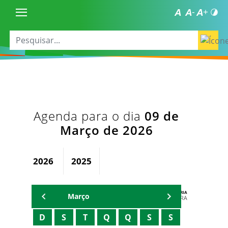
Agenda para o dia
09 de
Março de 2026
2026
2025
AGENDA DA SECRETARIA
Março
ZELMA MADEIRA
D
S
T
Q
Q
S
S