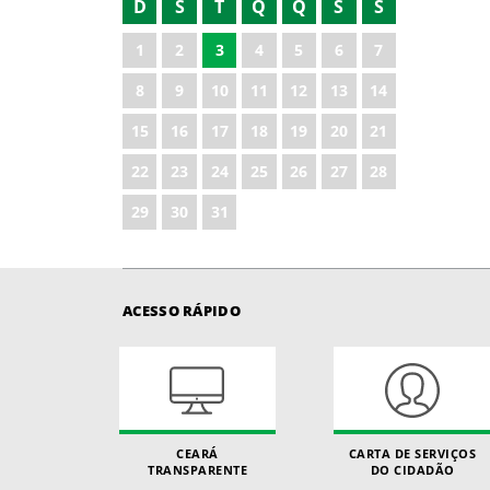
D
S
T
Q
Q
S
S
1
2
3
4
5
6
7
8
9
10
11
12
13
14
15
16
17
18
19
20
21
22
23
24
25
26
27
28
29
30
31
ACESSO RÁPIDO
CEARÁ
CARTA DE SERVIÇOS
TRANSPARENTE
DO CIDADÃO