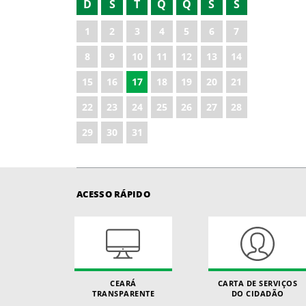
D
S
T
Q
Q
S
S
1
2
3
4
5
6
7
8
9
10
11
12
13
14
15
16
17
18
19
20
21
22
23
24
25
26
27
28
29
30
31
ACESSO RÁPIDO
CEARÁ
CARTA DE SERVIÇOS
TRANSPARENTE
DO CIDADÃO