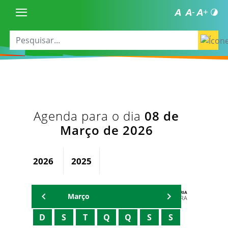
Agenda para o dia
08 de
Março de 2026
2026
2025
AGENDA DA SECRETARIA
Março
ZELMA MADEIRA
D
S
T
Q
Q
S
S