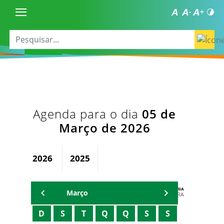
Agenda para o dia
05 de
Março de 2026
2026
2025
AGENDA DA SECRETARIA
Março
ZELMA MADEIRA
D
S
T
Q
Q
S
S