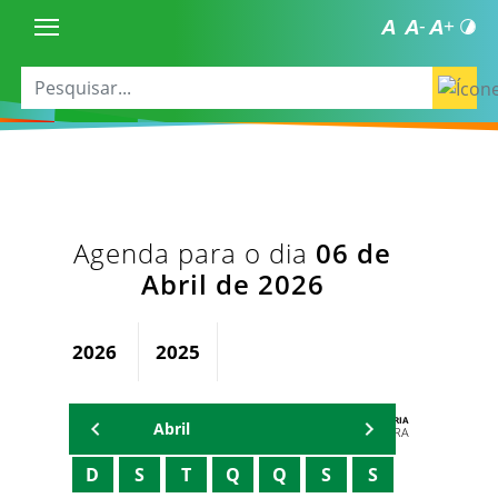
Agenda para o dia
06 de
Abril de 2026
2026
2025
AGENDA DA SECRETARIA
Abril
ZELMA MADEIRA
D
S
T
Q
Q
S
S