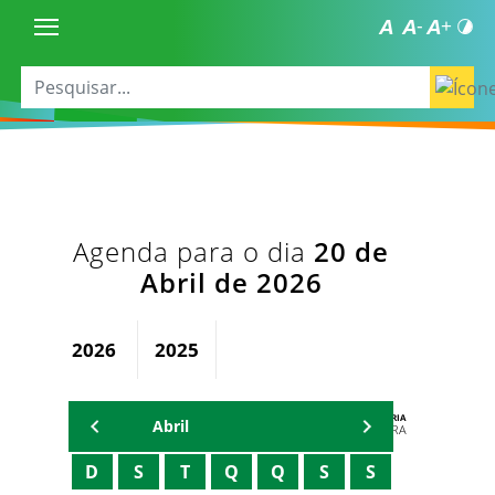
Agenda para o dia
20 de
Abril de 2026
2026
2025
AGENDA DA SECRETARIA
Abril
ZELMA MADEIRA
D
S
T
Q
Q
S
S