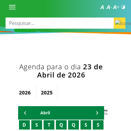
Agenda para o dia
23 de
Abril de 2026
2026
2025
AGENDA DA SECRETARIA
Abril
ZELMA MADEIRA
D
S
T
Q
Q
S
S