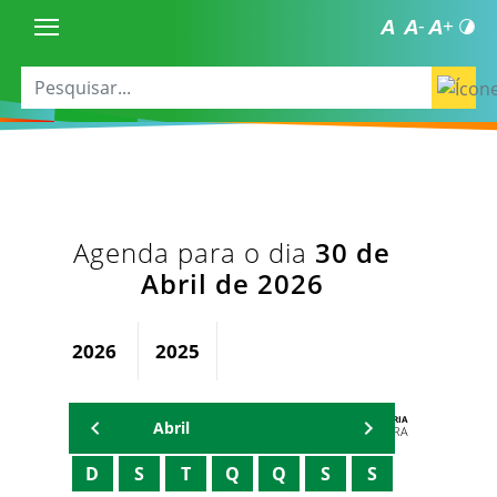
Agenda para o dia
30 de
Abril de 2026
2026
2025
AGENDA DA SECRETARIA
Abril
ZELMA MADEIRA
D
S
T
Q
Q
S
S