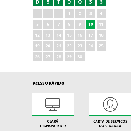
D
S
T
Q
Q
S
S
1
2
3
4
5
6
7
8
9
10
11
12
13
14
15
16
17
18
19
20
21
22
23
24
25
26
27
28
29
30
ACESSO RÁPIDO
CEARÁ
CARTA DE SERVIÇOS
TRANSPARENTE
DO CIDADÃO