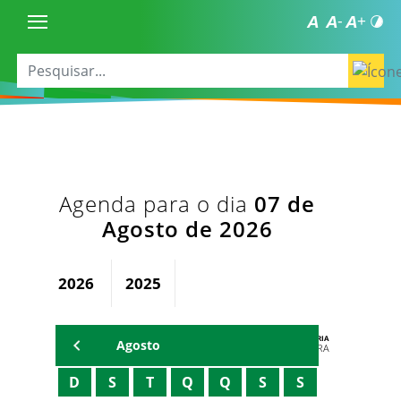
Agenda para o dia
07 de
Agosto de 2026
2026
2025
AGENDA DA SECRETARIA
Agosto
ZELMA MADEIRA
D
S
T
Q
Q
S
S