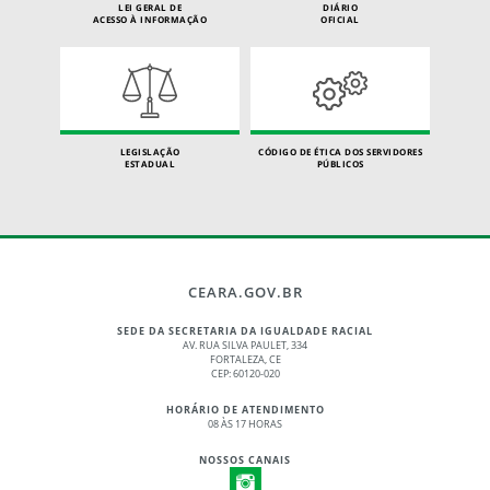
LEI GERAL DE
DIÁRIO
ACESSO À INFORMAÇÃO
OFICIAL
LEGISLAÇÃO
CÓDIGO DE ÉTICA DOS SERVIDORES
ESTADUAL
PÚBLICOS
CEARA.GOV.BR
SEDE DA SECRETARIA DA IGUALDADE RACIAL
AV. RUA SILVA PAULET, 334
FORTALEZA, CE
CEP: 60120-020
HORÁRIO DE ATENDIMENTO
08 ÀS 17 HORAS
NOSSOS CANAIS