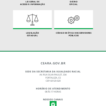
LEI GERAL DE
DIÁRIO
ACESSO À INFORMAÇÃO
OFICIAL
LEGISLAÇÃO
CÓDIGO DE ÉTICA DOS SERVIDORES
ESTADUAL
PÚBLICOS
CEARA.GOV.BR
SEDE DA SECRETARIA DA IGUALDADE RACIAL
AV. RUA SILVA PAULET, 334
FORTALEZA, CE
CEP: 60120-020
HORÁRIO DE ATENDIMENTO
08 ÀS 17 HORAS
NOSSOS CANAIS