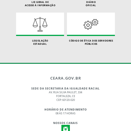
LEI GERAL DE
DIÁRIO
ACESSO À INFORMAÇÃO
OFICIAL
LEGISLAÇÃO
CÓDIGO DE ÉTICA DOS SERVIDORES
ESTADUAL
PÚBLICOS
CEARA.GOV.BR
SEDE DA SECRETARIA DA IGUALDADE RACIAL
AV. RUA SILVA PAULET, 334
FORTALEZA, CE
CEP: 60120-020
HORÁRIO DE ATENDIMENTO
08 ÀS 17 HORAS
NOSSOS CANAIS