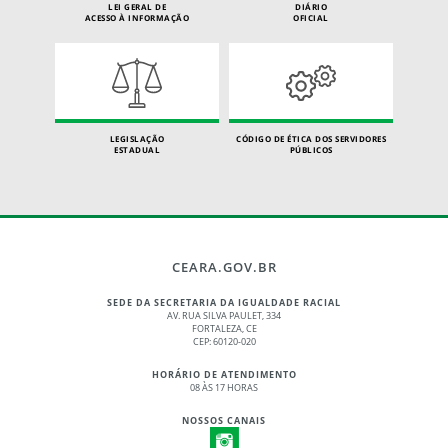
LEI GERAL DE
DIÁRIO
ACESSO À INFORMAÇÃO
OFICIAL
LEGISLAÇÃO
CÓDIGO DE ÉTICA DOS SERVIDORES
ESTADUAL
PÚBLICOS
CEARA.GOV.BR
SEDE DA SECRETARIA DA IGUALDADE RACIAL
AV. RUA SILVA PAULET, 334
FORTALEZA, CE
CEP: 60120-020
HORÁRIO DE ATENDIMENTO
08 ÀS 17 HORAS
NOSSOS CANAIS