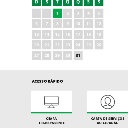
D
S
T
Q
Q
S
S
1
2
3
4
5
6
7
8
9
10
11
12
13
14
15
16
17
18
19
20
21
22
23
24
25
26
27
28
29
30
31
ACESSO RÁPIDO
CEARÁ
CARTA DE SERVIÇOS
TRANSPARENTE
DO CIDADÃO