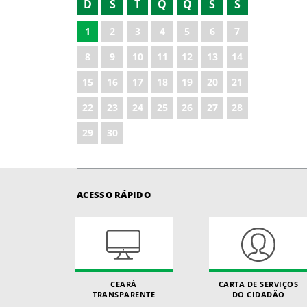
D
S
T
Q
Q
S
S
1
2
3
4
5
6
7
8
9
10
11
12
13
14
15
16
17
18
19
20
21
22
23
24
25
26
27
28
29
30
ACESSO RÁPIDO
CEARÁ
CARTA DE SERVIÇOS
TRANSPARENTE
DO CIDADÃO