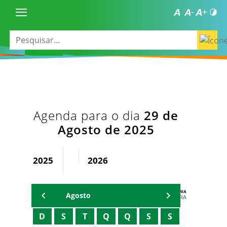
Agenda para o dia
29 de
Agosto de 2025
2025
2026
AGENDA DA SECRETARIA
Agosto
ZELMA MADEIRA
D
S
T
Q
Q
S
S