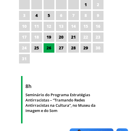
1
2
3
4
5
6
7
8
9
10
11
12
13
14
15
16
17
18
19
20
21
22
23
24
25
26
27
28
29
30
31
8h
Seminário do Programa Estratégias
Antirracistas – “Tramando Redes
Antirracistas na Cultura”, no Museu da
Imagem e do Som