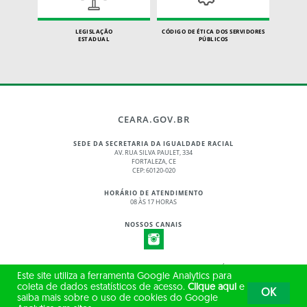
LEGISLAÇÃO
CÓDIGO DE ÉTICA DOS SERVIDORES
ESTADUAL
PÚBLICOS
CEARA.GOV.BR
SEDE DA SECRETARIA DA IGUALDADE RACIAL
AV. RUA SILVA PAULET, 334
FORTALEZA, CE
CEP: 60120-020
HORÁRIO DE ATENDIMENTO
08 ÀS 17 HORAS
NOSSOS CANAIS
© 2017 - 2026 – GOVERNO DO ESTADO DO CEARÁ
Este site utiliza a ferramenta Google Analytics para
TODOS OS DIREITOS RESERVADOS
coleta de dados estatísticos de acesso.
Clique aqui
e
OK
saiba mais sobre o uso de cookies do Google