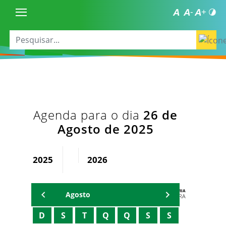
Agenda para o dia
26 de
Agosto de 2025
2025
2026
AGENDA DA SECRETARIA
Agosto
ZELMA MADEIRA
D
S
T
Q
Q
S
S