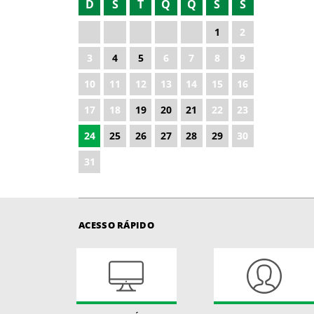
D
S
T
Q
Q
S
S
1
2
3
4
5
6
7
8
9
10
11
12
13
14
15
16
17
18
19
20
21
22
23
24
25
26
27
28
29
30
31
ACESSO RÁPIDO