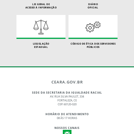
LEI GERAL DE
DIÁRIO
ACESSO À INFORMAÇÃO
OFICIAL
LEGISLAÇÃO
CÓDIGO DE ÉTICA DOS SERVIDORES
ESTADUAL
PÚBLICOS
CEARA.GOV.BR
SEDE DA SECRETARIA DA IGUALDADE RACIAL
AV. RUA SILVA PAULET, 334
FORTALEZA, CE
CEP: 60120-020
HORÁRIO DE ATENDIMENTO
08 ÀS 17 HORAS
NOSSOS CANAIS