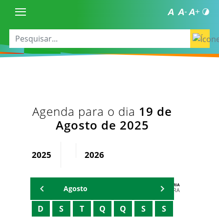
Agenda para o dia
19 de
Agosto de 2025
2025
2026
AGENDA DA SECRETARIA
Agosto
ZELMA MADEIRA
D
S
T
Q
Q
S
S