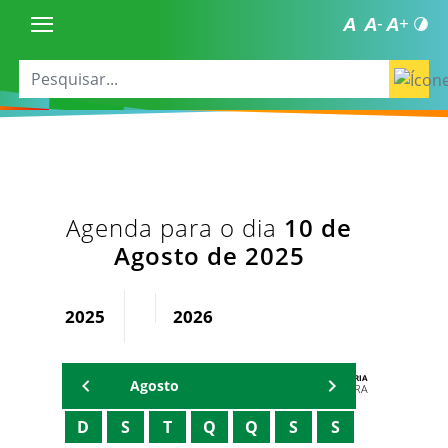
Agenda para o dia
10 de
Agosto de 2025
2025
2026
AGENDA DA SECRETARIA
Agosto
ZELMA MADEIRA
D
S
T
Q
Q
S
S